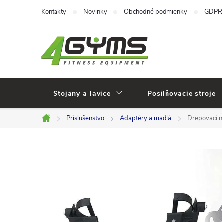
Prejsť
Kontakty
Novinky
Obchodné podmienky
GDPR
na
obsah
Stojany a lavice
Posilňovacie stroje
Príslušenstvo
Adaptéry a madlá
Drepovací n
Domov