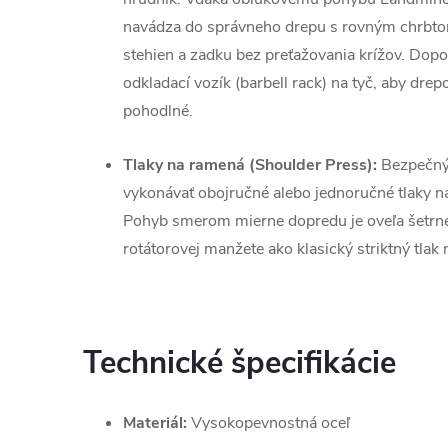
navádza do správneho drepu s rovným chrbtom
stehien a zadku bez preťažovania krížov. Do
odkladací vozík (barbell rack) na tyč, aby dre
pohodlné.
Tlaky na ramená (Shoulder Press):
Bezpečný
vykonávať obojručné alebo jednoručné tlaky na 
Pohyb smerom mierne dopredu je oveľa šetrn
rotátorovej manžete ako klasický striktný tlak 
Technické špecifikácie
Materiál:
Vysokopevnostná oceľ