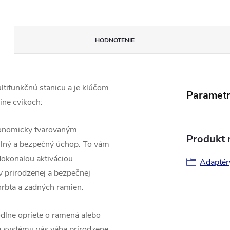
HODNOTENIE
ltifunkčnú stanicu a je kľúčom
Paramet
ine cvikoch:
onomicky tvarovaným
Produkt n
ilný a bezpečný úchop. To vám
dokonalou aktiváciou
Adaptér
v prirodzenej a bezpečnej
hrbta a zadných ramien.
dlne opriete o ramená alebo
 systému vás váha prirodzene