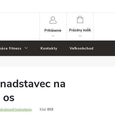
NÁKUPNÝ
KOŠÍK
Prázdny košík
Prihlásenie
áce fitness
Kontakty
Veľkoobchod
Novi
 nadstavec na
 os
drobnosti hodnotenia
Kód:
859