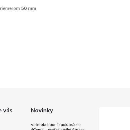
 priemerom
50 mm
e vás
Novinky
Velkoobchodní spolupráce s
4Gyms – profesionální fitness