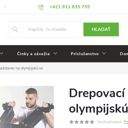
+421 911 835 755
Veľkoobchod
Reklamácie
HĽADAŤ
Činky a závažia
Príslušenstvo
Dom
adstavec na olympijskú os
Drepovací
olympijskú
Neohodnotené
Po