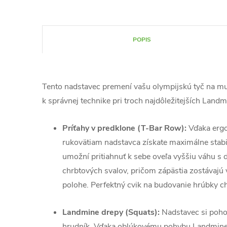
POPIS
Tento nadstavec premení vašu olympijskú tyč na mu
k správnej technike pri troch najdôležitejších Landm
Príťahy v predklone (T-Bar Row):
Vďaka erg
rukovätiam nadstavca získate maximálne stab
umožní pritiahnuť k sebe oveľa vyššiu váhu s 
chrbtových svalov, pričom zápästia zostávajú 
polohe. Perfektný cvik na budovanie hrúbky c
Landmine drepy (Squats):
Nadstavec si poho
hrudník. Vďaka oblúkovému pohybu Landmine