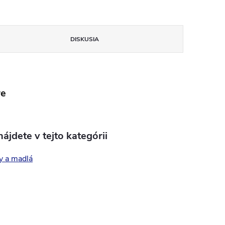
DISKUSIA
re
ájdete v tejto kategórii
y a madlá