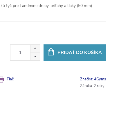
ú tyč pre Landmine drepy, príťahy a tlaky (50 mm).
PRIDAŤ DO KOŠÍKA
Tlač
Značka:
4Gyms
Záruka
:
2 roky