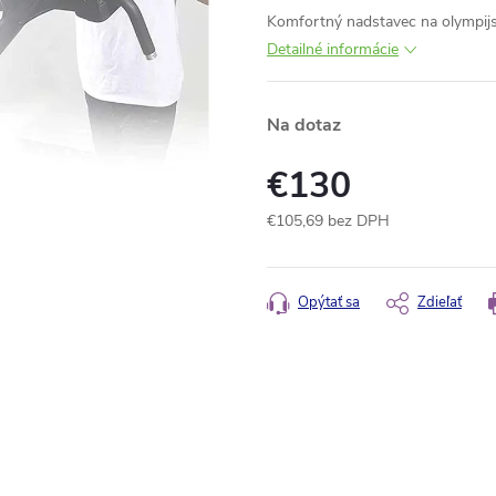
Komfortný nadstavec na olympijsk
Detailné informácie
Na dotaz
€130
€105,69 bez DPH
Jednotková
cena:
Opýtať sa
Zdieľať