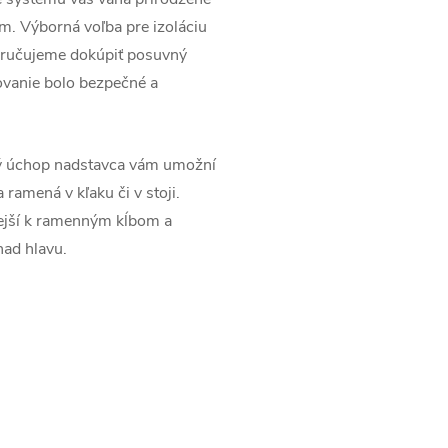
. Výborná voľba pre izoláciu
poručujeme dokúpiť posuvný
povanie bolo bezpečné a
 úchop nadstavca vám umožní
ramená v kľaku či v stoji.
ejší k ramenným kĺbom a
nad hlavu.