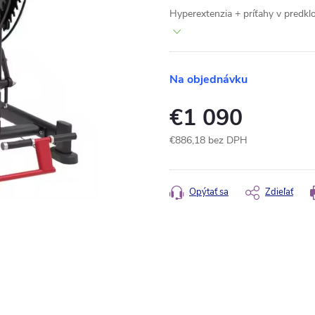
Hyperextenzia + príťahy v predkl
Na objednávku
€1 090
€886,18 bez DPH
Jednotková
cena:
Opýtať sa
Zdieľať