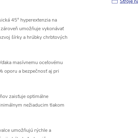
Stroje n
asická 45° hyperextenzia na
no zároveň umožňuje vykonávať
ozvoj šírky a hrúbky chrbtových
ďaka masívnemu oceľovému
 % oporu a bezpečnosť aj pri
ňov zaisťuje optimálne
 minimálnym nežiaducim tlakom
valce umožňujú rýchle a