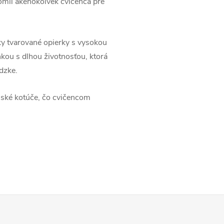
ómii akéhokoľvek cvičenca pre
 tvarované opierky s vysokou
kou s dlhou životnosťou, ktorá
dzke.
jské kotúče, čo cvičencom