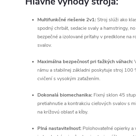
Hlavné výhody stroja:
Multifunkčné riešenie 2v1:
Stroj slúži ako kl
spodný chrbát, sedacie svaly a hamstringy, 
bezpečné a izolované príťahy v predklone na r
svalov.
Maximálna bezpečnosť pri ťažkých váhach:
V
rámu a stabilnej základni poskytuje stroj 100
cvičení s vysokým zaťažením.
Dokonalá biomechanika:
Fixný sklon 45 stup
pretiahnutie a kontrakciu cieľových svalov s
na krížovú oblasť a kĺby.
Plná nastaviteľnosť:
Polohovateľné opierky a 