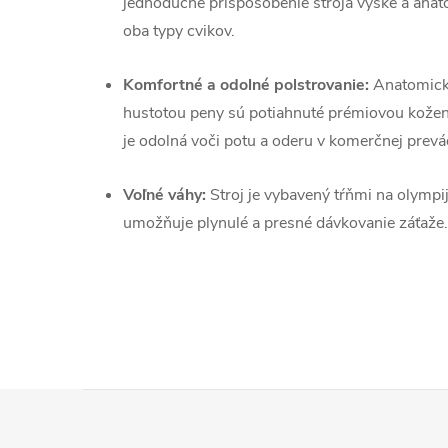
jednoduché prispôsobenie stroja výške a anat
oba typy cvikov.
Komfortné a odolné polstrovanie:
Anatomicky
hustotou peny sú potiahnuté prémiovou kožen
je odolná voči potu a oderu v komerčnej prevá
Voľné váhy:
Stroj je vybavený tŕňmi na olympi
umožňuje plynulé a presné dávkovanie záťaže.
Z