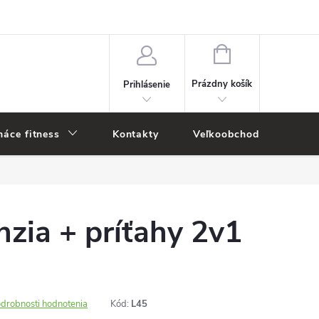
NÁKUPNÝ
KOŠÍK
Prázdny košík
Prihlásenie
áce fitness
Kontakty
Veľkoobchod
Novi
zia + príťahy 2v1
drobnosti hodnotenia
Kód:
L45