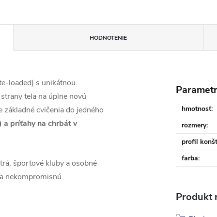
HODNOTENIE
te-loaded) s unikátnou
Paramet
 strany tela na úplne novú
hmotnosť
:
e základné cvičenia do jedného
 a príťahy na chrbát v
rozmery
:
profil konš
farba
:
trá, športové kluby a osobné
núka nekompromisnú
Produkt n