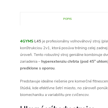
POPIS
4GYMS
L45
je profesionálny voľnováhový stroj (pla
konštrukciou 2v1, ktorá posúva tréning celej zadnej
úroveň. Tento robustný stroj geniálne kombinuje dv
zariadenia –
hyperextenziu chrbta (pod 45° uhlom)
predklone s oporou
.
Predstavuje ideálne riešenie pre komerčné fitnescen
štúdiá, kde efektívne šetrí miesto, no zároveň po
biomechaniku a variabilitu pre cvičencov.