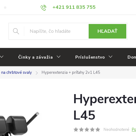
+421 911 835 755
Veľkoobchod
Reklamácie
HĽADAŤ
Činky a závažia
Príslušenstvo
Dom
e na chrbtové svaly
Hyperextenzia + príťahy 2v1 L45
Hyperexten
L45
Neohodnotené
Po