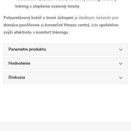
tréning
a
zlepšenie svalovej hmoty
.
Polyuretánový kotúč s tromi úchopmi
je ideálnym riešením pre
domáce posilňovne
aj
komerčné fitness centrá
, kde
spoľahlivo
zvýši efektivitu
a
komfort tréningu
.
Parametre produktu
Hodnotenie
Diskusia
Z