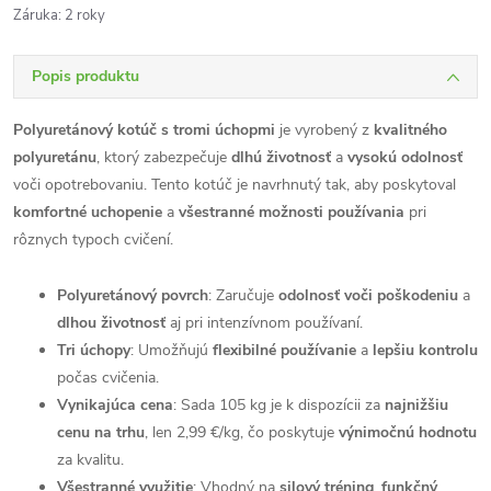
Záruka
:
2 roky
Popis produktu
Polyuretánový kotúč s tromi úchopmi
je vyrobený z
kvalitného
polyuretánu
, ktorý zabezpečuje
dlhú životnosť
a
vysokú odolnosť
voči opotrebovaniu. Tento kotúč je navrhnutý tak, aby poskytoval
komfortné uchopenie
a
všestranné možnosti používania
pri
rôznych typoch cvičení.
Polyuretánový povrch
: Zaručuje
odolnosť voči poškodeniu
a
dlhou životnosť
aj pri intenzívnom používaní.
Tri úchopy
: Umožňujú
flexibilné používanie
a
lepšiu kontrolu
počas cvičenia.
Vynikajúca cena
: Sada 105 kg je k dispozícii za
najnižšiu
cenu na trhu
, len 2,99 €/kg, čo poskytuje
výnimočnú hodnotu
za kvalitu.
Všestranné využitie
: Vhodný na
silový tréning
,
funkčný