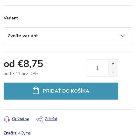
Variant
od
€8,75
od
€7,11
bez DPH
Jednotková
cena:
PRIDAŤ DO KOŠÍKA
Opýtať sa
Zdieľať
Značka:
4Gyms