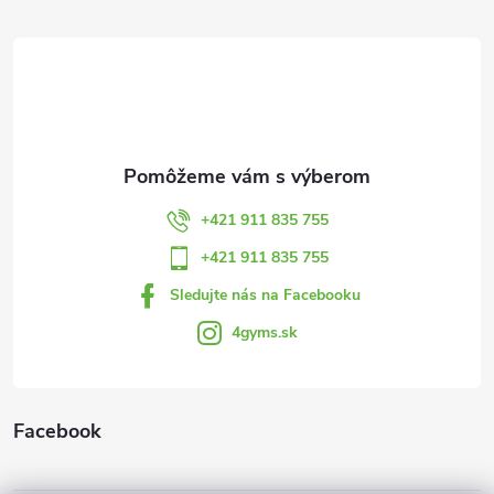
á
p
ä
t
+421 911 835 755
i
+421 911 835 755
Sledujte nás na Facebooku
e
4gyms.sk
Facebook