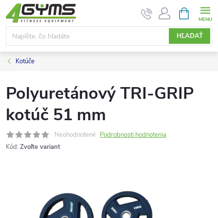
Prejsť
NÁKUPN
KOŠÍK
na
obsah
HĽADAŤ
Kotúče
Polyuretánový TRI-GRIP
kotúč 51 mm
Neohodnotené
Podrobnosti hodnotenia
Kód:
Zvoľte variant