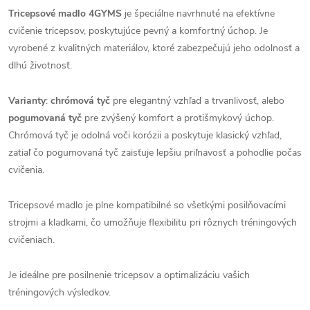
Tricepsové madlo 4GYMS
je špeciálne navrhnuté na efektívne
cvičenie tricepsov, poskytujúce pevný a komfortný úchop. Je
vyrobené z kvalitných materiálov, ktoré zabezpečujú jeho odolnosť a
dlhú životnosť.
Varianty
:
chrómová tyč
pre elegantný vzhľad a trvanlivosť, alebo
pogumovaná tyč
pre zvýšený komfort a protišmykový úchop.
Chrómová tyč je odolná voči korózii a poskytuje klasický vzhľad,
zatiaľ čo pogumovaná tyč zaisťuje lepšiu priľnavosť a pohodlie počas
cvičenia.
Tricepsové madlo je plne kompatibilné so všetkými posilňovacími
strojmi a kladkami, čo umožňuje flexibilitu pri rôznych tréningových
cvičeniach.
Je ideálne pre posilnenie tricepsov a optimalizáciu vašich
tréningových výsledkov.