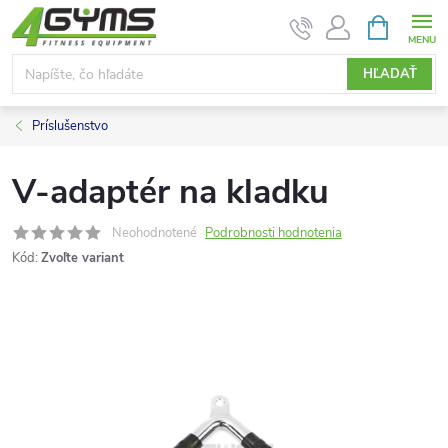
Prejsť
NÁKUPN
KOŠÍK
na
obsah
HĽADAŤ
Príslušenstvo
V-adaptér na kladku
Neohodnotené
Podrobnosti hodnotenia
Kód:
Zvoľte variant