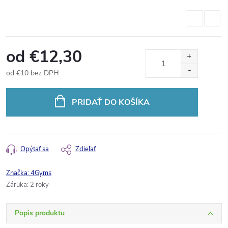
od
€12,30
od
€10
bez DPH
Jednotková
cena:
PRIDAŤ DO KOŠÍKA
Opýtať sa
Zdieľať
Značka:
4Gyms
Záruka
:
2 roky
Popis produktu