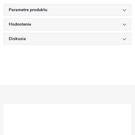
Parametre produktu
Hodnotenie
Diskusia
Z
á
p