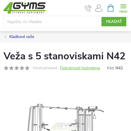
Prejsť
NÁKUPN
KOŠÍK
na
obsah
HĽADAŤ
Kladkové veže
Veža s 5 stanoviskami N42
Neohodnotené
Podrobnosti hodnotenia
Kód:
N42