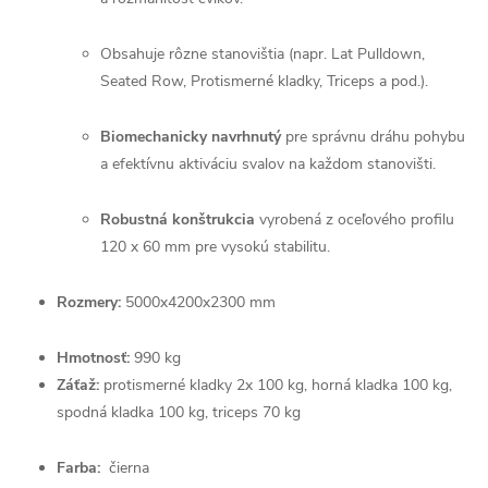
Obsahuje rôzne stanovištia (napr. Lat Pulldown,
Seated Row, Protismerné kladky, Triceps a pod.).
Biomechanicky navrhnutý
pre správnu dráhu pohybu
a efektívnu aktiváciu svalov na každom stanovišti.
Robustná konštrukcia
vyrobená z oceľového profilu
120 x 60 mm pre vysokú stabilitu.
Rozmery:
5000x4200x2300 mm
Hmotnosť:
990 kg
Záťaž:
protismerné kladky 2x 100 kg, horná kladka 100 kg,
spodná kladka 100 kg, triceps 70 kg
Farba:
čierna