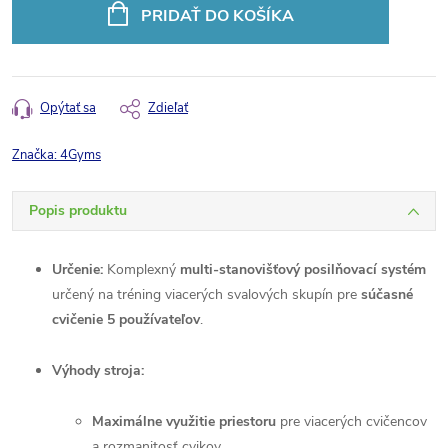
cena:
PRIDAŤ DO KOŠÍKA
Opýtať sa
Zdieľať
Značka:
4Gyms
Popis produktu
Určenie:
Komplexný
multi-stanovišťový posilňovací systém
určený na tréning viacerých svalových skupín pre
súčasné
cvičenie 5 používateľov
.
Výhody stroja:
Maximálne využitie priestoru
pre viacerých cvičencov
a rozmanitosť cvikov.