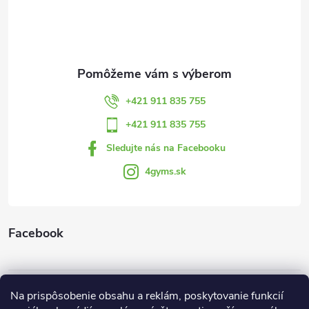
p
ä
t
+421 911 835 755
i
+421 911 835 755
Sledujte nás na Facebooku
e
4gyms.sk
Facebook
Informácie pre vás
Na prispôsobenie obsahu a reklám, poskytovanie funkcií