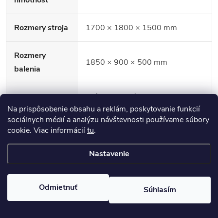
hmotnosť
Rozmery stroja
1700 × 1800 × 1500 mm
Rozmery
1850 × 900 × 500 mm
balenia
oválny oceľový profil 65 × 114
Konštrukčné
Na prispôsobenie obsahu a reklám, poskytovanie funkcií
mm a 50 × 100 mm, hrúbka
profily
sociálnych médií a analýzu návštevnosti používame súbory
profilu 3 mm
cookie. Viac informácií
tu
.
polohovateľná opierka chrbta a
Nastavenie
ramien, regulácia sklonu
Nastavenie
platformy, otočné disky s
Odmietnuť
Súhlasím
možnosťou aretácie