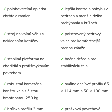
✓
polohovateľná opierka
✓
lepšia kontrola pohybu v
chrbta a ramien
bedrách a menšie riziko
prehýbania v krížoch
✓
stroj na voľnú váhu s
✓
polstrovaný bedrový
nakladaním kotúčov
valec pre komfortnejší
prenos záťaže
✓
stabilná platforma na
✓
bočné držadlá pre
chodidlá s protišmykovým
stabilizáciu tela
povrchom
✓
robustná komerčná
✓
oválne oceľové profily 65
konštrukcia s čistou
× 114 mm a 50 × 100 mm
hmotnosťou 250 kg
✓
hrúbka profilu 3 mm
✓
prášková povrchová