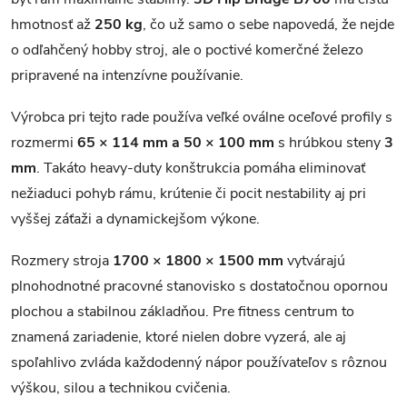
hmotnosť až
250 kg
, čo už samo o sebe napovedá, že nejde
o odľahčený hobby stroj, ale o poctivé komerčné železo
pripravené na intenzívne používanie.
Výrobca pri tejto rade používa veľké oválne oceľové profily s
rozmermi
65 × 114 mm a 50 × 100 mm
s hrúbkou steny
3
mm
. Takáto heavy-duty konštrukcia pomáha eliminovať
nežiaduci pohyb rámu, krútenie či pocit nestability aj pri
vyššej záťaži a dynamickejšom výkone.
Rozmery stroja
1700 × 1800 × 1500 mm
vytvárajú
plnohodnotné pracovné stanovisko s dostatočnou opornou
plochou a stabilnou základňou. Pre fitness centrum to
znamená zariadenie, ktoré nielen dobre vyzerá, ale aj
spoľahlivo zvláda každodenný nápor používateľov s rôznou
výškou, silou a technikou cvičenia.