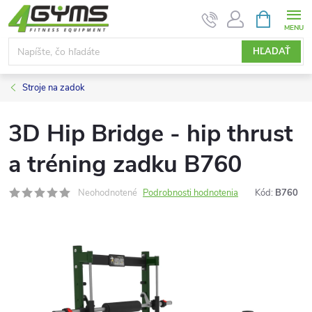
Prejsť
NÁKUPN
KOŠÍK
na
obsah
HĽADAŤ
Stroje na zadok
3D Hip Bridge - hip thrust
a tréning zadku B760
Neohodnotené
Podrobnosti hodnotenia
Kód:
B760