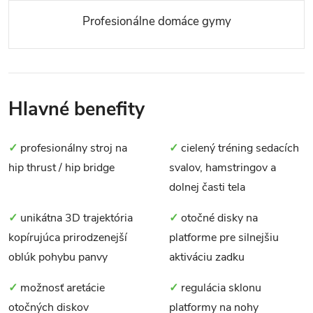
Profesionálne domáce gymy
Hlavné benefity
✓
profesionálny stroj na
✓
cielený tréning sedacích
hip thrust / hip bridge
svalov, hamstringov a
dolnej časti tela
✓
unikátna 3D trajektória
✓
otočné disky na
kopírujúca prirodzenejší
platforme pre silnejšiu
oblúk pohybu panvy
aktiváciu zadku
✓
možnosť aretácie
✓
regulácia sklonu
otočných diskov
platformy na nohy