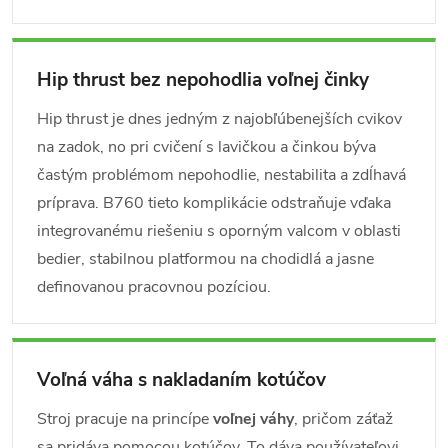
Hip thrust bez nepohodlia voľnej činky
Hip thrust je dnes jedným z najobľúbenejších cvikov
na zadok, no pri cvičení s lavičkou a činkou býva
častým problémom nepohodlie, nestabilita a zdĺhavá
príprava. B760 tieto komplikácie odstraňuje vďaka
integrovanému riešeniu s oporným valcom v oblasti
bedier, stabilnou platformou na chodidlá a jasne
definovanou pracovnou pozíciou.
Voľná váha s nakladaním kotúčov
Stroj pracuje na princípe
voľnej váhy
, pričom záťaž
sa pridáva pomocou kotúčov. To dáva používateľovi