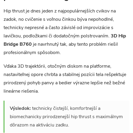
Hip thrust je dnes jeden z najpopulárnejších cvikov na
zadok, no cvičenie s voľnou činkou býva nepohodlné,
technicky nepresné a často závislé od improvizácie s
lavičkou, podložkami či dodatočným polstrovaním.
3D Hip
Bridge B760
je navrhnutý tak, aby tento problém riešil
profesionálnym spôsobom.
Vďaka 3D trajektórii, otočným diskom na platforme,
nastaviteľnej opore chrbta a stabilnej pozícii tela rešpektuje
prirodzený pohyb panvy a bedier výrazne lepšie než bežné
lineárne riešenia.
Výsledok:
technicky čistejší, komfortnejší a
biomechanicky prirodzenejší hip thrust s maximálnym
dôrazom na aktiváciu zadku.