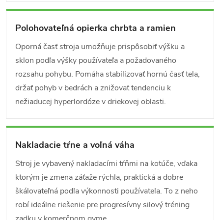
Polohovateľná opierka chrbta a ramien
Oporná časť stroja umožňuje prispôsobiť výšku a
sklon podľa výšky používateľa a požadovaného
rozsahu pohybu. Pomáha stabilizovať hornú časť tela,
držať pohyb v bedrách a znižovať tendenciu k
nežiaducej hyperlordóze v driekovej oblasti.
Nakladacie tŕne a voľná váha
Stroj je vybavený nakladacími tŕňmi na kotúče, vďaka
ktorým je zmena záťaže rýchla, praktická a dobre
škálovateľná podľa výkonnosti používateľa. To z neho
robí ideálne riešenie pre progresívny silový tréning
zadku v komerčnom gyme.