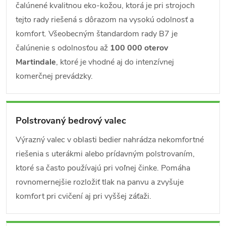
čalúnené kvalitnou eko-kožou, ktorá je pri strojoch
tejto rady riešená s dôrazom na vysokú odolnosť a
komfort. Všeobecným štandardom rady B7 je
čalúnenie s odolnosťou až
100 000 oterov
Martindale
, ktoré je vhodné aj do intenzívnej
komerčnej prevádzky.
Polstrovaný bedrový valec
Výrazný valec v oblasti bedier nahrádza nekomfortné
riešenia s uterákmi alebo prídavným polstrovaním,
ktoré sa často používajú pri voľnej činke. Pomáha
rovnomernejšie rozložiť tlak na panvu a zvyšuje
komfort pri cvičení aj pri vyššej záťaži.