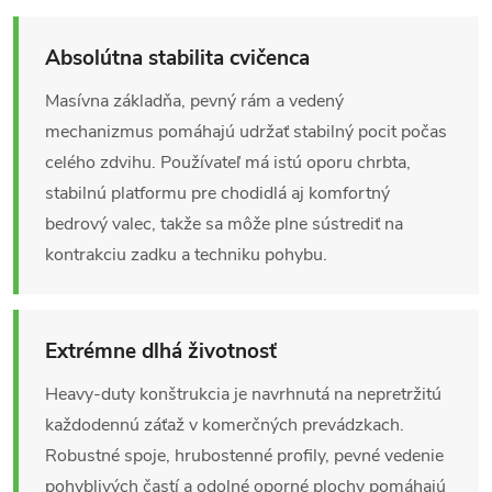
Absolútna stabilita cvičenca
Masívna základňa, pevný rám a vedený
mechanizmus pomáhajú udržať stabilný pocit počas
celého zdvihu. Používateľ má istú oporu chrbta,
stabilnú platformu pre chodidlá aj komfortný
bedrový valec, takže sa môže plne sústrediť na
kontrakciu zadku a techniku pohybu.
Extrémne dlhá životnosť
Heavy-duty konštrukcia je navrhnutá na nepretržitú
každodennú záťaž v komerčných prevádzkach.
Robustné spoje, hrubostenné profily, pevné vedenie
pohyblivých častí a odolné oporné plochy pomáhajú