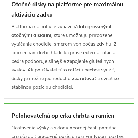
Otočné disky na platforme pre maximálnu
aktiváciu zadku
Platforma na nohy je vybavená
integrovanými
otočnými diskami
, ktoré umožňujú prirodzené
vytáčanie chodidiel smerom von počas zdvihu. Z
biomechanického hľadiska práve externá rotácia
bedra podporuje silnejšie zapojenie gluteálnych
svalov. Ak používateľ túto rotáciu nechce využiť,
disky je možné jednoducho
zaaretovať
a cvičiť so
stabilnou pozíciou chodidiel.
Polohovateľná opierka chrbta a ramien
Nastavenie výšky a sklonu opornej časti pomáha
prispôsobiť pracovnú pozíciu rôznym typom postáv.