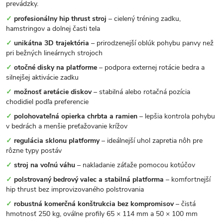
prevádzky.
✓
profesionálny hip thrust stroj
– cielený tréning zadku,
hamstringov a dolnej časti tela
✓
unikátna 3D trajektória
– prirodzenejší oblúk pohybu panvy než
pri bežných lineárnych strojoch
✓
otočné disky na platforme
– podpora externej rotácie bedra a
silnejšej aktivácie zadku
✓
možnosť aretácie diskov
– stabilná alebo rotačná pozícia
chodidiel podľa preferencie
✓
polohovateľná opierka chrbta a ramien
– lepšia kontrola pohybu
v bedrách a menšie preťažovanie krížov
✓
regulácia sklonu platformy
– ideálnejší uhol zapretia nôh pre
rôzne typy postáv
✓
stroj na voľnú váhu
– nakladanie záťaže pomocou kotúčov
✓
polstrovaný bedrový valec a stabilná platforma
– komfortnejší
hip thrust bez improvizovaného polstrovania
✓
robustná komerčná konštrukcia bez kompromisov
– čistá
hmotnosť 250 kg, oválne profily 65 × 114 mm a 50 × 100 mm