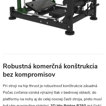
Robustná komerčná konštrukcia
bez kompromisov
Pri stroji na hip thrust je robustnosť konštrukcie zásadná.
Počas cvičenia vzniká výrazný tlak v bedrovej oblasti, do
platformy na nohy aj do celej nosnej časti stroja, preto musí
byť rám maximálne stabilný.
3D Hip Bridge B760
má čistú