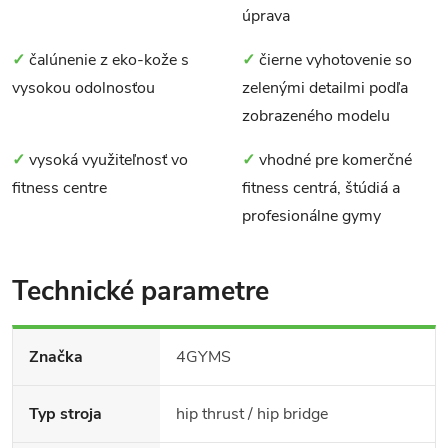
úprava
✓
čalúnenie z eko-kože s
✓
čierne vyhotovenie so
vysokou odolnosťou
zelenými detailmi podľa
zobrazeného modelu
✓
vysoká využiteľnosť vo
✓
vhodné pre komerčné
fitness centre
fitness centrá, štúdiá a
profesionálne gymy
Technické parametre
Značka
4GYMS
Typ stroja
hip thrust / hip bridge