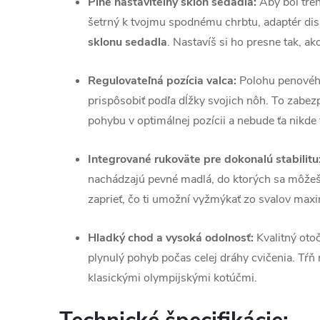
Plne nastaviteľný sklon sedadla:
Aby bol tré
šetrný k tvojmu spodnému chrbtu, adaptér d
sklonu sedadla
. Nastavíš si ho presne tak, ako
Regulovateľná pozícia valca:
Polohu penového
prispôsobiť podľa dĺžky svojich nôh. To zabez
pohybu v optimálnej pozícii a nebude ťa nikde t
Integrované rukoväte pre dokonalú stabilitu
nachádzajú pevné madlá, do ktorých sa môžeš 
zaprieť, čo ti umožní vyžmýkať zo svalov ma
Hladký chod a vysoká odolnosť:
Kvalitný oto
plynulý pohyb počas celej dráhy cvičenia. Tŕň 
klasickými olympijskými kotúčmi.