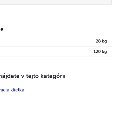
re
28 kg
120 kg
ájdete v tejto kategórii
acia klietka