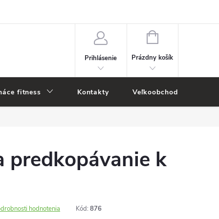
NÁKUPNÝ
KOŠÍK
Prázdny košík
Prihlásenie
áce fitness
Kontakty
Veľkoobchod
Novi
a predkopávanie k
drobnosti hodnotenia
Kód:
876