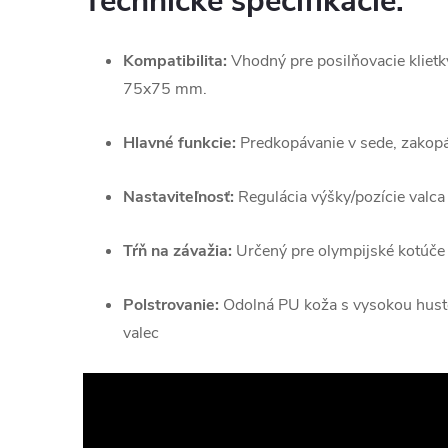
Technické špecifikácie:
Kompatibilita:
Vhodný pre posilňovacie klietky
75x75 mm.
Hlavné funkcie:
Predkopávanie v sede, zakopáv
Nastaviteľnosť:
Regulácia výšky/pozície valca 
Tŕň na závažia:
Určený pre olympijské kotúče
Polstrovanie:
Odolná PU koža s vysokou hust
valec