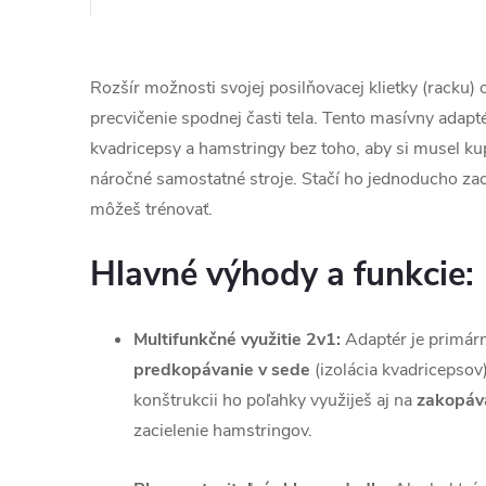
Rozšír možnosti svojej posilňovacej klietky (racku)
precvičenie spodnej časti tela. Tento masívny adapté
kvadricepsy a hamstringy bez toho, aby si musel ku
náročné samostatné stroje. Stačí ho jednoducho zac
môžeš trénovať.
Hlavné výhody a funkcie:
Multifunkčné využitie 2v1:
Adaptér je primárn
predkopávanie v sede
(izolácia kvadricepsov
konštrukcii ho poľahky využiješ aj na
zakopáva
zacielenie hamstringov.