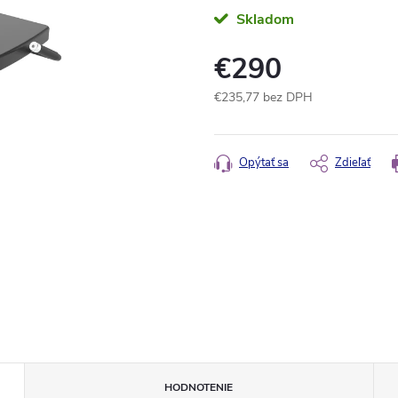
Skladom
€290
€235,77 bez DPH
Jednotková
cena:
Opýtať sa
Zdieľať
HODNOTENIE