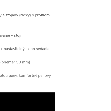
 a stojany (racky) s profilom
anie v stoji
+ nastaviteľný sklon sedadla
 (priemer 50 mm)
otou peny, komfortný penový