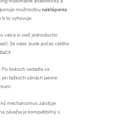
ning maximálne anatomický a
isponuje možnosťou
naklápania
 ti to vyhovuje.
 valca si vieš jednoducho
pečí, že valec bude počas celého
lačiť.
:
Po bokoch sedadla sa
pri ťažkých sériách pevne
ximum.
čný mechanizmus zaisťuje
na závažia je kompatibilný s