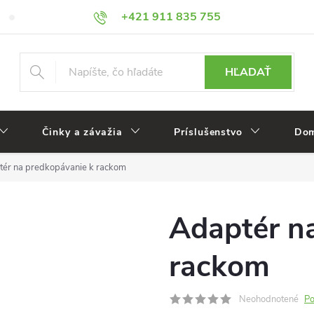
+421 911 835 755
Veľkoobchod
Reklamácie
HĽADAŤ
Činky a závažia
Príslušenstvo
Dom
tér na predkopávanie k rackom
Adaptér n
rackom
Neohodnotené
Po