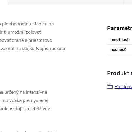
 o plnohodnotnú stanicu na
Paramet
r ti umožní izolovať
hmotnosť
:
povať drahé a priestorovo
vaknúť na stojku tvojho racku a
nosnosť
:
Produkt n
Posilňov
e určený na intenzívne
), no vďaka premyslenej
nie v stoji
pre efektívne