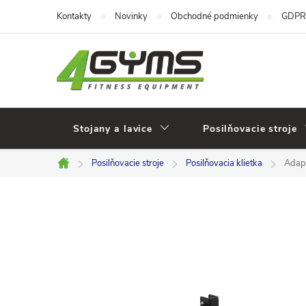
Prejsť
Kontakty
Novinky
Obchodné podmienky
GDPR
na
obsah
Stojany a lavice
Posilňovacie stroje
Posilňovacie stroje
Posilňovacia klietka
Adap
Domov