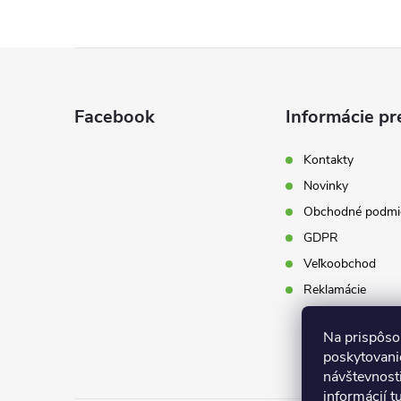
Z
á
Facebook
Informácie pr
p
Kontakty
Novinky
ä
Obchodné podmi
t
GDPR
Veľkoobchod
i
Reklamácie
e
Na prispôso
poskytovanie
návštevnost
informácií
t