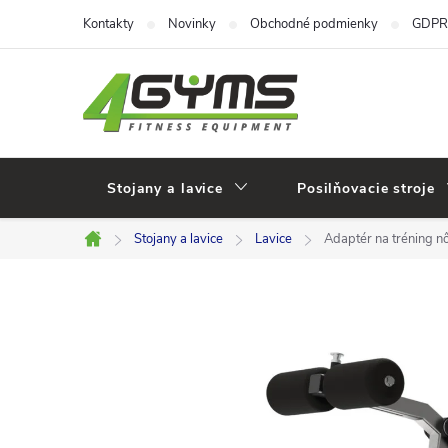
Prejsť
Kontakty
Novinky
Obchodné podmienky
GDPR
na
obsah
Stojany a lavice
Posilňovacie stroje
Stojany a lavice
Lavice
Adaptér na tréning nô
Domov