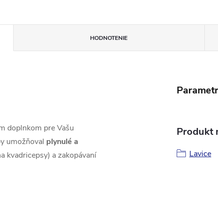
HODNOTENIE
Paramet
ým doplnkom pre Vašu
Produkt n
aby umožňoval
plynulé a
Lavice
a kvadricepsy) a zakopávaní