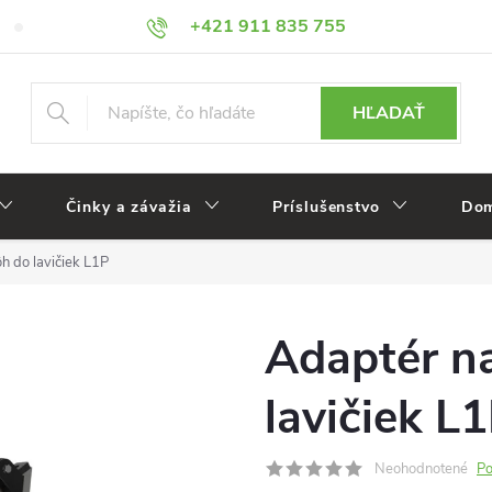
+421 911 835 755
Veľkoobchod
Reklamácie
HĽADAŤ
Činky a závažia
Príslušenstvo
Dom
h do lavičiek L1P
Adaptér na
lavičiek L
Neohodnotené
Po