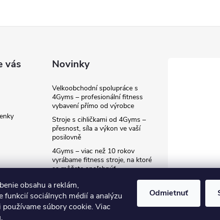
e vás
Novinky
Velkoobchodní spolupráce s
4Gyms – profesionální fitness
vybavení přímo od výrobce
enky
Stroje s cihličkami od 4Gyms –
přesnost, síla a výkon ve vaší
posilovně
4Gyms – viac než 10 rokov
vyrábame fitness stroje, na ktoré
sa môžete spoľahnúť
benie obsahu a reklám,
Odmietnuť
 funkcií sociálnych médií a analýzu
i používame súbory cookie. Viac
u
.