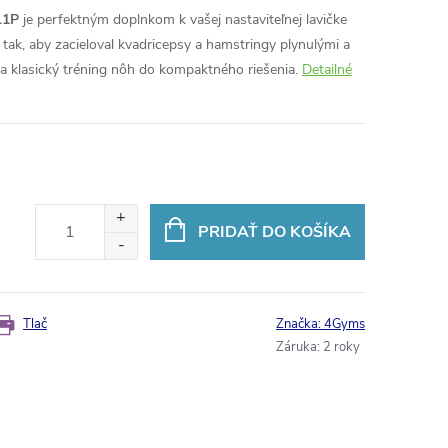
1P
je perfektným doplnkom k vašej nastaviteľnej lavičke
 tak, aby zacieloval kvadricepsy a hamstringy plynulými a
a klasický tréning nôh do kompaktného riešenia.
Detailné
PRIDAŤ DO KOŠÍKA
Tlač
Značka:
4Gyms
Záruka
:
2 roky