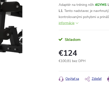
Adaptér na tréning nôh
4GYMS
L
L1
. Tento nadstavec je navrhnutý
kontrolovanými pohybmi a prináš
informácie
Skladom
€124
€100,81 bez DPH
Jednotková
cena:
Opýtať sa
Zdieľať