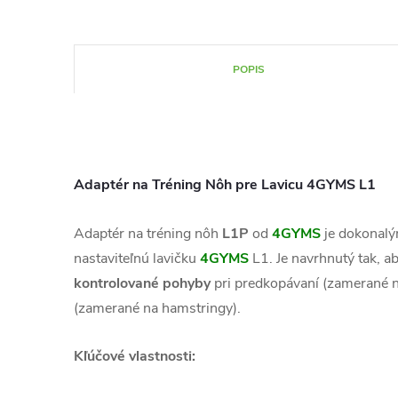
POPIS
Adaptér na Tréning Nôh pre Lavicu 4GYMS L1
Adaptér na tréning nôh
L1P
od
4GYMS
je dokonal
nastaviteľnú lavičku
4GYMS
L1. Je navrhnutý tak, 
kontrolované pohyby
pri predkopávaní (zamerané n
(zamerané na hamstringy).
Kľúčové vlastnosti: