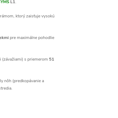
GYMS
L1
.
ámom, ktorý zaisťuje vysokú
čekmi
pre maximálne pohodlie
mi (závažiami) s priemerom
51
aly nôh (predkopávanie a
tredia.