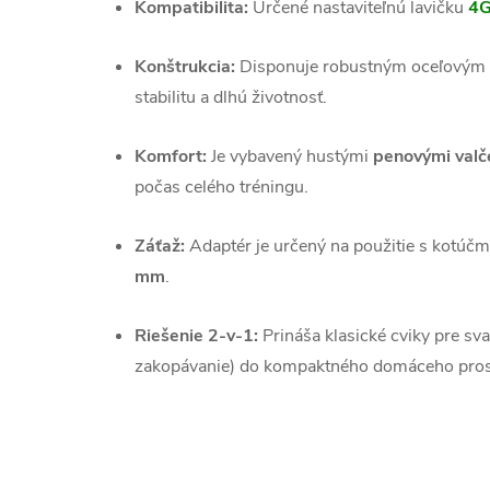
Kompatibilita:
Určené nastaviteľnú lavičku
4
Konštrukcia:
Disponuje robustným oceľovým r
stabilitu a dlhú životnosť.
Komfort:
Je vybavený hustými
penovými val
počas celého tréningu.
Záťaž:
Adaptér je určený na použitie s kotúč
mm
.
Riešenie 2-v-1:
Prináša klasické cviky pre sv
zakopávanie) do kompaktného domáceho pros