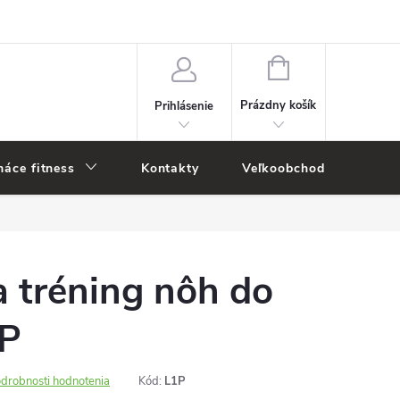
NÁKUPNÝ
KOŠÍK
Prázdny košík
Prihlásenie
áce fitness
Kontakty
Veľkoobchod
Novi
 tréning nôh do
1P
drobnosti hodnotenia
Kód:
L1P