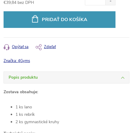
€39,84 bez DPH
Jednotková
cena:
PRIDAŤ DO KOŠÍKA
Opýtať sa
Zdieľať
Značka:
4Gyms
Popis produktu
Zostava obsahuje:
1 ks lano
1 ks rebrík
2 ks gymnastické kruhy