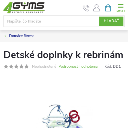
Prejsť
NÁKUPN
KOŠÍK
na
obsah
HĽADAŤ
Domáce fitness
Detské doplnky k rebrinám
Neohodnotené
Podrobnosti hodnotenia
Kód:
DD1