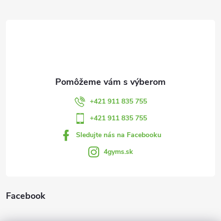
Z
á
p
ä
t
+421 911 835 755
i
+421 911 835 755
Sledujte nás na Facebooku
e
4gyms.sk
Facebook