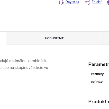
Opýtať sa
Zdieľať
HODNOTENIE
žadujú optimálnu kombináciu
Paramet
alebo na skupinové lekcie vo
rozmery
:
hrúbka
:
Produkt n