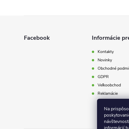
Z
á
Facebook
Informácie pr
p
Kontakty
Novinky
ä
Obchodné podmi
t
GDPR
Veľkoobchod
i
Reklamácie
e
Na prispôso
poskytovanie
návštevnost
informácií
t