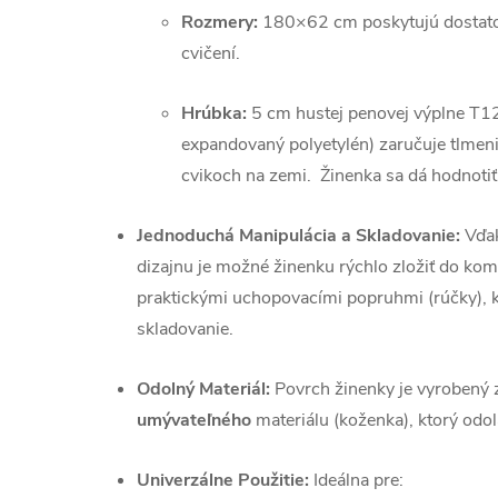
Rozmery:
180
×62
cm
poskytujú dostato
cvičení.
Hrúbka:
5
cm hustej
penovej výplne T1
expandovaný polyetylén)
zaručuje tlmeni
cvikoch na zemi. Žinenka sa dá hodnotiť
Jednoduchá Manipulácia a Skladovanie:
Vďak
dizajnu je možné žinenku rýchlo zložiť do kom
praktickými uchopovacími popruhmi (rúčky), k
skladovanie.
Odolný Materiál:
Povrch žinenky je vyrobený z
umývateľného
materiálu (koženka), ktorý odo
Univerzálne Použitie:
Ideálna pre: