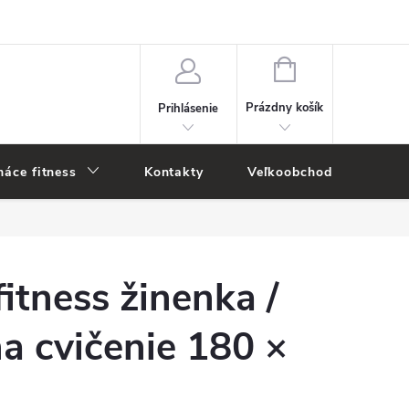
NÁKUPNÝ
KOŠÍK
Prázdny košík
Prihlásenie
áce fitness
Kontakty
Veľkoobchod
Novi
fitness žinenka /
a cvičenie 180 ×