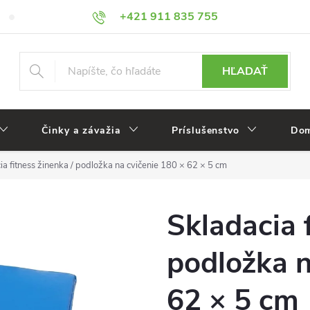
+421 911 835 755
Veľkoobchod
Reklamácie
HĽADAŤ
Činky a závažia
Príslušenstvo
Dom
ia fitness žinenka / podložka na cvičenie 180 × 62 × 5 cm
Skladacia 
podložka n
62 × 5 cm