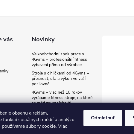
e vás
Novinky
Velkoobchodní spolupráce s
4Gyms – profesionální fitness
vybavení přímo od výrobce
enky
Stroje s cihličkami od 4Gyms –
přesnost, síla a výkon ve vaší
posilovně
4Gyms – viac než 10 rokov
vyrábame fitness stroje, na ktoré
sa môžete spoľahnúť
benie obsahu a reklám,
Odmietnuť
 funkcií sociálnych médií a analýzu
i používame súbory cookie. Viac
u
.