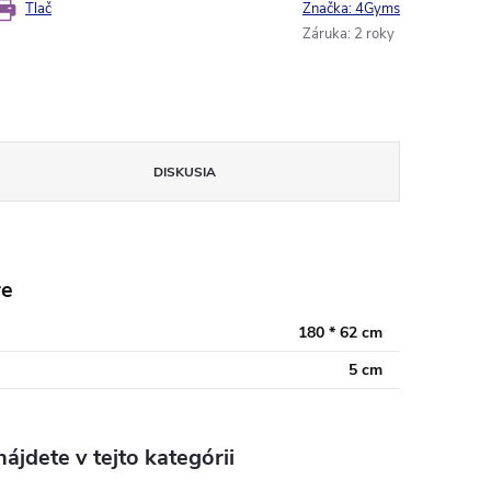
Tlač
Značka:
4Gyms
Záruka
:
2 roky
DISKUSIA
re
180 * 62 cm
5 cm
ájdete v tejto kategórii