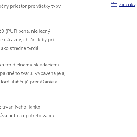
Žinenky,
čný priestor pre všetky typy
20
(PUR pena, nie lacný
e nárazov, chráni kĺby pri
 ako stredne tvrdá.
a trojdielnemu skladaciemu
paktného tvaru. Vybavená je aj
toré uľahčujú prenášanie a
 trvanlivého, ľahko
láva potu a opotrebovaniu.