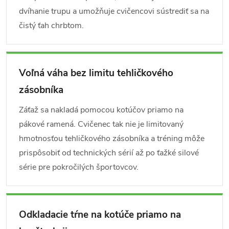
dvíhanie trupu a umožňuje cvičencovi sústrediť sa na
čistý ťah chrbtom.
Voľná váha bez limitu tehličkového
zásobníka
Záťaž sa nakladá pomocou kotúčov priamo na
pákové ramená. Cvičenec tak nie je limitovaný
hmotnosťou tehličkového zásobníka a tréning môže
prispôsobiť od technických sérií až po ťažké silové
série pre pokročilých športovcov.
Odkladacie tŕne na kotúče priamo na