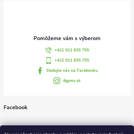
á
p
ä
t
+421 911 835 755
i
+421 911 835 755
Sledujte nás na Facebooku
e
4gyms.sk
Facebook
Informácie pre vás