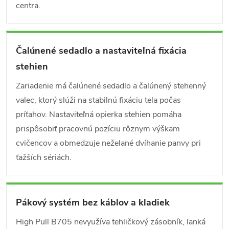
centra.
Čalúnené sedadlo a nastaviteľná fixácia
stehien
Zariadenie má čalúnené sedadlo a čalúnený stehenný
valec, ktorý slúži na stabilnú fixáciu tela počas
príťahov. Nastaviteľná opierka stehien pomáha
prispôsobiť pracovnú pozíciu rôznym výškam
cvičencov a obmedzuje neželané dvíhanie panvy pri
ťažších sériách.
Pákový systém bez káblov a kladiek
High Pull B705 nevyužíva tehličkový zásobník, lanká