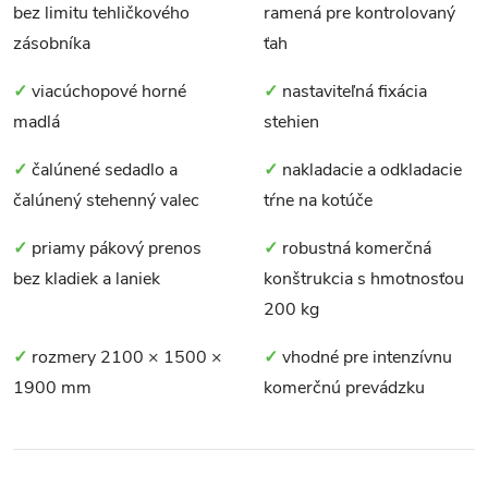
bez limitu tehličkového
ramená pre kontrolovaný
zásobníka
ťah
✓
viacúchopové horné
✓
nastaviteľná fixácia
madlá
stehien
✓
čalúnené sedadlo a
✓
nakladacie a odkladacie
čalúnený stehenný valec
tŕne na kotúče
✓
priamy pákový prenos
✓
robustná komerčná
bez kladiek a laniek
konštrukcia s hmotnosťou
200 kg
✓
rozmery 2100 × 1500 ×
✓
vhodné pre intenzívnu
1900 mm
komerčnú prevádzku