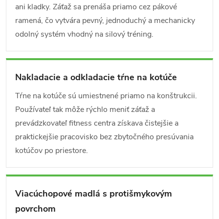
ani kladky. Záťaž sa prenáša priamo cez pákové
ramená, čo vytvára pevný, jednoduchý a mechanicky
odolný systém vhodný na silový tréning.
Nakladacie a odkladacie tŕne na kotúče
Tŕne na kotúče sú umiestnené priamo na konštrukcii.
Používateľ tak môže rýchlo meniť záťaž a
prevádzkovateľ fitness centra získava čistejšie a
praktickejšie pracovisko bez zbytočného presúvania
kotúčov po priestore.
Viacúchopové madlá s protišmykovým
povrchom