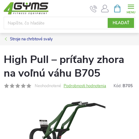
Prejsť
NÁKUPN
KOŠÍK
na
obsah
HĽADAŤ
Stroje na chrbtové svaly
High Pull – príťahy zhora
na voľnú váhu B705
Neohodnotené
Podrobnosti hodnotenia
Kód:
B705