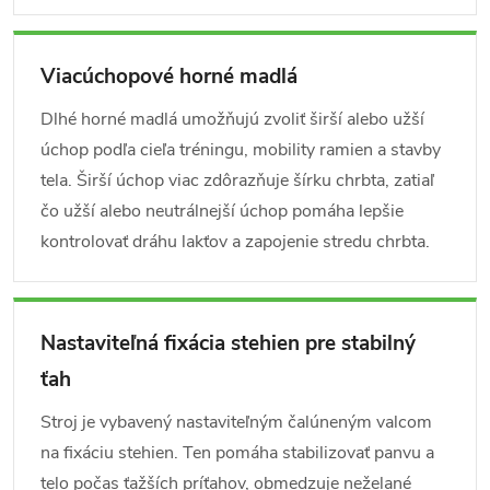
Viacúchopové horné madlá
Dlhé horné madlá umožňujú zvoliť širší alebo užší
úchop podľa cieľa tréningu, mobility ramien a stavby
tela. Širší úchop viac zdôrazňuje šírku chrbta, zatiaľ
čo užší alebo neutrálnejší úchop pomáha lepšie
kontrolovať dráhu lakťov a zapojenie stredu chrbta.
Nastaviteľná fixácia stehien pre stabilný
ťah
Stroj je vybavený nastaviteľným čalúneným valcom
na fixáciu stehien. Ten pomáha stabilizovať panvu a
telo počas ťažších príťahov, obmedzuje neželané