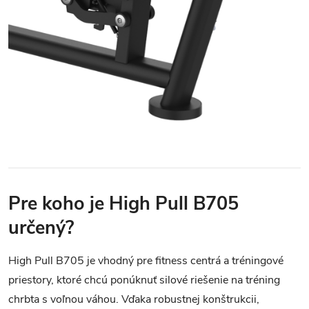
Pre koho je High Pull B705
určený?
High Pull B705 je vhodný pre fitness centrá a tréningové
priestory, ktoré chcú ponúknuť silové riešenie na tréning
chrbta s voľnou váhou. Vďaka robustnej konštrukcii,