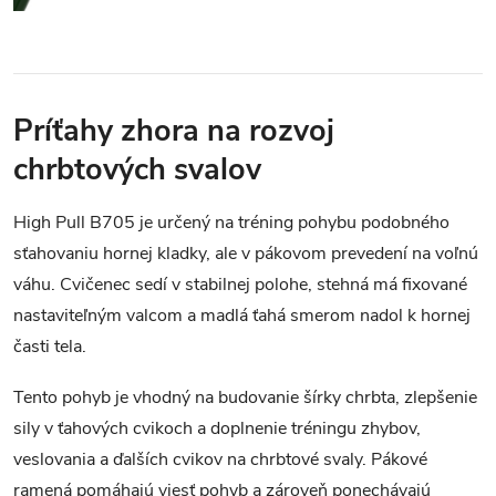
Príťahy zhora na rozvoj
chrbtových svalov
High Pull B705 je určený na tréning pohybu podobného
sťahovaniu hornej kladky, ale v pákovom prevedení na voľnú
váhu. Cvičenec sedí v stabilnej polohe, stehná má fixované
nastaviteľným valcom a madlá ťahá smerom nadol k hornej
časti tela.
Tento pohyb je vhodný na budovanie šírky chrbta, zlepšenie
sily v ťahových cvikoch a doplnenie tréningu zhybov,
veslovania a ďalších cvikov na chrbtové svaly. Pákové
ramená pomáhajú viesť pohyb a zároveň ponechávajú