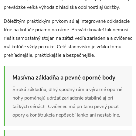
prevádzke veľká výhoda z hľadiska odolnosti aj údržby.
Dôležitým praktickým prvkom sú aj integrované odkladacie
tŕne na kotúče priamo na ráme. Prevádzkovateľ tak nemusí
riešiť samostatný stojan na záťaž vedľa zariadenia a cvičenec
má kotúče vždy po ruke. Celé stanovisko je vďaka tomu
prehľadnejšie, praktickejšie a bezpečnejšie.
Masívna základňa a pevné oporné body
Široká základňa, dlhý spodný rám a výrazné oporné
nohy pomáhajú udržať zariadenie stabilné aj pri
ťažkých sériách. Cvičenec má pri ťahu pevný pocit
opory a konštrukcia nepôsobí ľahko ani nestabilne.