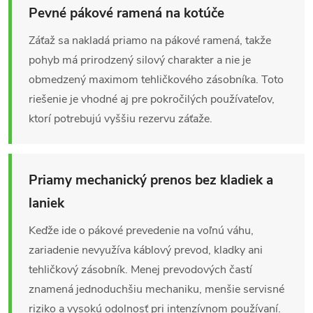
Pevné pákové ramená na kotúče
Záťaž sa nakladá priamo na pákové ramená, takže
pohyb má prirodzený silový charakter a nie je
obmedzený maximom tehličkového zásobníka. Toto
riešenie je vhodné aj pre pokročilých používateľov,
ktorí potrebujú vyššiu rezervu záťaže.
Priamy mechanický prenos bez kladiek a
laniek
Keďže ide o pákové prevedenie na voľnú váhu,
zariadenie nevyužíva káblový prevod, kladky ani
tehličkový zásobník. Menej prevodových častí
znamená jednoduchšiu mechaniku, menšie servisné
riziko a vysokú odolnosť pri intenzívnom používaní.