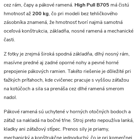
cez rám, čapy a pákové ramená.
High Pull B705
má čistú
hmotnosť až
200 kg
, čo pri modeli bez tehličkového
zásobníka znamená, že hmotnosť tvorí najmä samotná
oceľová konštrukcia, základňa, nosné ramená a mechanické
časti.
Z fotky je zrejmá široká spodná základňa, dlhý nosný rám,
masívne predné aj zadné oporné nohy a pevné horné
prepojenie pákových ramien. Takéto riešenie je dôležité pri
ťažkých príťahoch, kde cvičenec pracuje s vyššou záťažou
na kotúčoch a sila sa prenáša cez dlhé ramená smerom
nadol.
Pákové ramená sú uchytené v horných otočných bodoch a
záťaž sa nakladá na bočné tŕne. Stroj preto nepoužíva lanká,
kladky ani záťažový stĺpec. Prenos sily je priamy,
mechanický a konštrukčne jednoduchý, čo je pri komerčnej