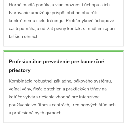
Horné madlá ponúkajú viac možností úchopu a ich
tvarovanie umožňuje prispôsobiť polohu rúk
konkrétnemu cieľu tréningu. Protišmykové úchopové
časti pomáhajú udržať pevný kontakt s madlami aj pri
ťažších sériách.
Profesionálne prevedenie pre komerčné
priestory
Kombinácia robustnej základne, pákového systému,
voľnej váhy, fixácie stehien a praktických tŕňov na
kotúče vytvára riešenie vhodné pre intenzívne
používanie vo fitness centrách, tréningových štúdiách
a profesionálnych gymoch.