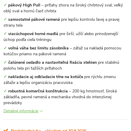
✓
pákový High Pull
– príťahy zhora na široký chrbtový sval, veľký
oblý sval a hornú časť chrbta
✓
samostatné pákové ramená
pre lepšiu kontrolu ľavej a pravej
strany tela
✓
viacúchopové horné madlá
pre širší, užší alebo prirodzenejší
úchop podľa cieľa tréningu
✓
voľná váha bez limitu zásobníka
– záťaž sa nakladá pomocou
kotúčov priamo na pákové ramená
✓
čalúnené sedadlo a nastaviteľná fixácia stehien
pre stabilnú
polohu tela pri ťažších príťahoch
✓
nakladacie aj odkladacie tŕne na kotúče
pre rýchlu zmenu
záťaže a lepšiu organizáciu pracoviska
✓
robustná komerčná konštrukcia
– 200 kg hmotnosť, široká
základňa, pevné ramená a mechanika vhodná do intenzívnej
prevádzky
Detailné informácie
Predobjednávka - skladom od 30.9.2026