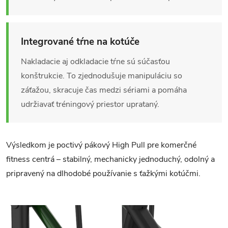
Integrované tŕne na kotúče
Nakladacie aj odkladacie tŕne sú súčasťou
konštrukcie. To zjednodušuje manipuláciu so
záťažou, skracuje čas medzi sériami a pomáha
udržiavať tréningový priestor uprataný.
Výsledkom je poctivý pákový High Pull pre komerčné
fitness centrá – stabilný, mechanicky jednoduchý, odolný a
pripravený na dlhodobé používanie s ťažkými kotúčmi.