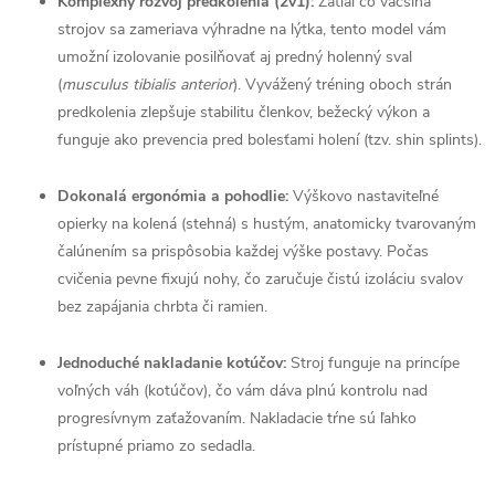
Komplexný rozvoj predkolenia (2v1):
Zatiaľ čo väčšina
strojov sa zameriava výhradne na lýtka, tento model vám
umožní izolovanie posilňovať aj predný holenný sval
(
musculus tibialis anterior
). Vyvážený tréning oboch strán
predkolenia zlepšuje stabilitu členkov, bežecký výkon a
funguje ako prevencia pred bolesťami holení (tzv. shin splints).
Dokonalá ergonómia a pohodlie:
Výškovo nastaviteľné
opierky na kolená (stehná) s hustým, anatomicky tvarovaným
čalúnením sa prispôsobia každej výške postavy. Počas
cvičenia pevne fixujú nohy, čo zaručuje čistú izoláciu svalov
bez zapájania chrbta či ramien.
Jednoduché nakladanie kotúčov:
Stroj funguje na princípe
voľných váh (kotúčov), čo vám dáva plnú kontrolu nad
progresívnym zaťažovaním. Nakladacie tŕne sú ľahko
prístupné priamo zo sedadla.