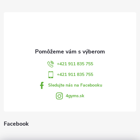
á
p
ä
t
+421 911 835 755
i
+421 911 835 755
Sledujte nás na Facebooku
e
4gyms.sk
Facebook