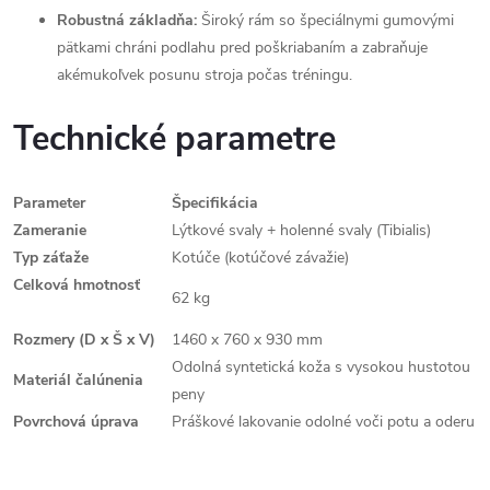
Robustná základňa:
Široký rám so špeciálnymi gumovými
pätkami chráni podlahu pred poškriabaním a zabraňuje
akémukoľvek posunu stroja počas tréningu.
Technické parametre
Parameter
Špecifikácia
Zameranie
Lýtkové svaly + holenné svaly (Tibialis)
Typ záťaže
Kotúče (kotúčové závažie)
Celková hmotnosť
62 kg
Rozmery (D x Š x V)
1460 x 760 x 930 mm
Odolná syntetická koža s vysokou hustotou
Materiál čalúnenia
peny
Povrchová úprava
Práškové lakovanie odolné voči potu a oderu