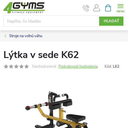
Prejsť
NÁKUPN
KOŠÍK
na
obsah
HĽADAŤ
Stroje na voľnú váhu
Lýtka v sede K62
Neohodnotené
Podrobnosti hodnotenia
Kód:
L62