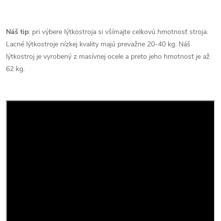
Náš tip
: pri výbere lýtkostroja si všímajte celkovú hmotnosť stroja.
Lacné lýtkostroje nízkej kvality majú prevažne 20-40 kg. Náš
lýtkostroj je vyrobený z masívnej ocele a preto jeho hmotnosť je až
62 kg.