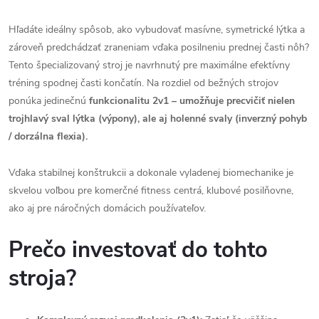
Hľadáte ideálny spôsob, ako vybudovať masívne, symetrické lýtka a
zároveň predchádzať zraneniam vďaka posilneniu prednej časti nôh?
Tento špecializovaný stroj je navrhnutý pre maximálne efektívny
tréning spodnej časti končatín. Na rozdiel od bežných strojov
ponúka jedinečnú
funkcionalitu 2v1 – umožňuje precvičiť nielen
trojhlavý sval lýtka (výpony), ale aj holenné svaly (inverzný pohyb
/ dorzálna flexia).
Vďaka stabilnej konštrukcii a dokonale vyladenej biomechanike je
skvelou voľbou pre komerčné fitness centrá, klubové posilňovne,
ako aj pre náročných domácich používateľov.
Prečo investovať do tohto
stroja?