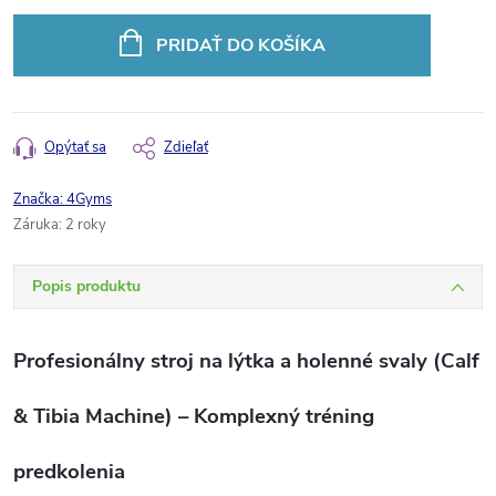
Jednotková
cena:
PRIDAŤ DO KOŠÍKA
Opýtať sa
Zdieľať
Značka:
4Gyms
Záruka
:
2 roky
Popis produktu
Profesionálny stroj na lýtka a holenné svaly (Calf
& Tibia Machine) – Komplexný tréning
predkolenia