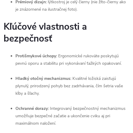
Prémiový dizajn:
lýtkostroj je celý čierny (nie žlto-čierny ako
je znázornené na ilustračnej foto).
Kľúčové vlastnosti a
bezpečnosť
Protišmykové úchopy:
Ergonomické rukoväte poskytujú
pevnú oporu a stabilitu pri vykonávaní ťažkých opakovaní.
Hladký otočný mechanizmus:
Kvalitné ložiská zaisťujú
plynulý, prirodzený pohyb bez zadrhávania, čím šetria vaše
kĺby a šľachy.
Ochranné dorazy:
Integrovaný bezpečnostný mechanizmus
umožňuje bezpečné začatie a ukončenie cviku aj pri
maximálnom naložení.