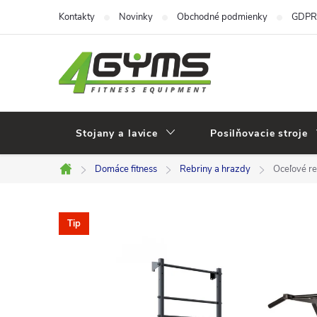
Prejsť
Kontakty
Novinky
Obchodné podmienky
GDPR
na
obsah
Stojany a lavice
Posilňovacie stroje
Domáce fitness
Rebriny a hrazdy
Oceľové r
Domov
Tip