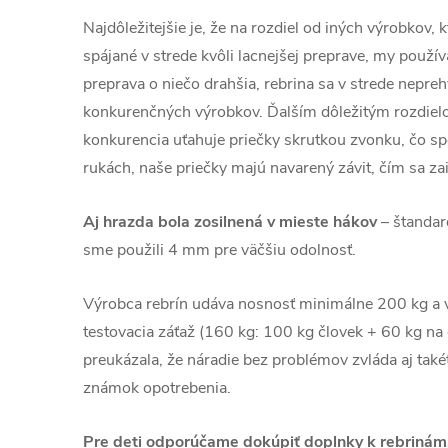
Najdôležitejšie je, že na rozdiel od iných výrobkov, 
spájané v strede kvôli lacnejšej preprave, my použ
preprava o niečo drahšia, rebrina sa v strede nepreh
konkurenčných výrobkov. Ďalším dôležitým rozdielo
konkurencia uťahuje priečky skrutkou zvonku, čo s
rukách, naše priečky majú navarený závit, čím sa zai
Aj hrazda bola zosilnená v mieste hákov
– štandar
sme použili 4 mm pre väčšiu odolnosť.
Výrobca rebrín udáva nosnosť minimálne 200 kg a 
testovacia záťaž (160 kg: 100 kg človek + 60 kg na 
preukázala, že náradie bez problémov zvláda aj také
známok opotrebenia.
Pre deti odporúčame dokúpiť doplnky k rebrinám