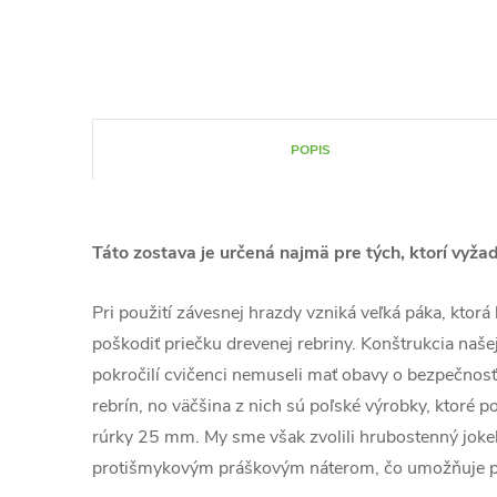
POPIS
Táto zostava je určená najmä pre tých, ktorí vyža
Pri použití závesnej hrazdy vzniká veľká páka, ktorá
poškodiť priečku drevenej rebriny. Konštrukcia našej
pokročilí cvičenci nemuseli mať obavy o bezpečnos
rebrín, no väčšina z nich sú poľské výrobky, ktoré 
rúrky 25 mm. My sme však zvolili hrubostenný jok
protišmykovým práškovým náterom, čo umožňuje použ