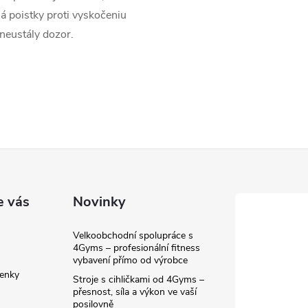
á poistky proti vyskočeniu
 neustály dozor.
e vás
Novinky
Velkoobchodní spolupráce s
4Gyms – profesionální fitness
vybavení přímo od výrobce
enky
Stroje s cihličkami od 4Gyms –
přesnost, síla a výkon ve vaší
posilovně