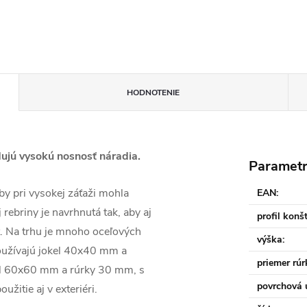
HODNOTENIE
dujú vysokú nosnosť náradia.
Paramet
 by pri vysokej záťaži mohla
EAN
:
 rebriny je navrhnutá tak, aby aj
profil konš
ť. Na trhu je mnoho oceľových
výška
:
používajú jokel 40x40 mm a
priemer rúr
el 60x60 mm a rúrky 30 mm, s
povrchová 
itie aj v exteriéri.