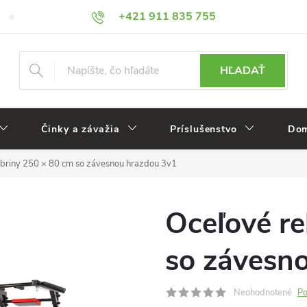
+421 911 835 755
Veľkoobchod
Reklamácie
HĽADAŤ
Činky a závažia
Príslušenstvo
Dom
ebriny 250 × 80 cm so závesnou hrazdou 3v1
Oceľové re
so závesn
Neohodnotené
Po