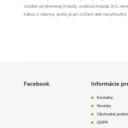
rozdiel od drevenej hrazdy, oceľová hrazda 3v1 nem
hákov z rebriny, preto je pri cvičení detí nevyhnutný
Z
á
Facebook
Informácie pr
p
Kontakty
Novinky
ä
Obchodné podmi
t
GDPR