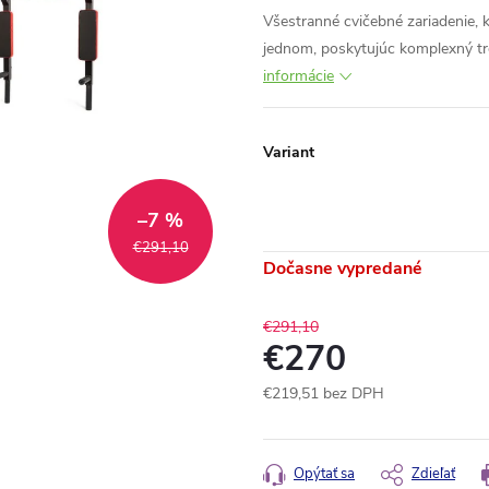
Všestranné cvičebné zariadenie, k
jednom, poskytujúc komplexný tré
informácie
Variant
–7 %
€291,10
Dočasne vypredané
€291,10
€270
€219,51 bez DPH
Jednotková
cena:
Opýtať sa
Zdieľať