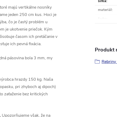
šírka
:
ktoré majú vertikálne nosníky
materiál
:
ívame jeden 250 cm kus. Hoci je
farba
:
ýba, čo je častý problém u
m je ukotvenie priečok. Kým
pôsobuje časom ich pretáčanie v
sťuje ich pevná fixácia.
Produkt n
dná pásovina bola 3 mm, my
Rebriny
výrobca hrazdy 150 kg. Naša
opasku, pri zhyboch aj dipoch)
to zaťaženie bez kritických
.
Upozorňujeme však, že na