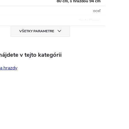
80 cm, s hrazdou 94 cm
oceľ
biela/čierna
VŠETKY PARAMETRE
ájdete v tejto kategórii
 a hrazdy