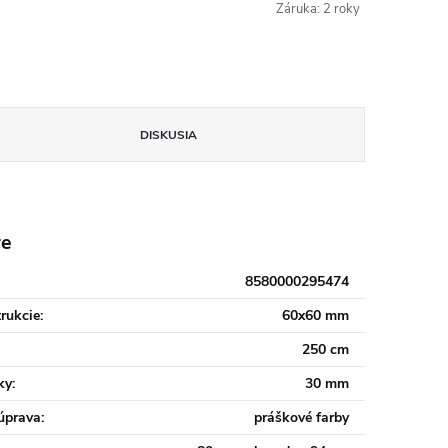
Záruka
:
2 roky
DISKUSIA
re
8580000295474
trukcie
:
60x60 mm
250 cm
ky
:
30 mm
úprava
:
práškové farby